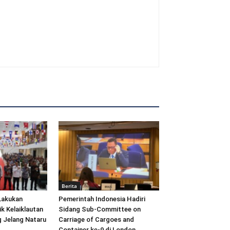
Berita
Lakukan
Pemerintah Indonesia Hadiri
ik Kelaiklautan
Sidang Sub-Committee on
 Jelang Nataru
Carriage of Cargoes and
Container ke-9 di London