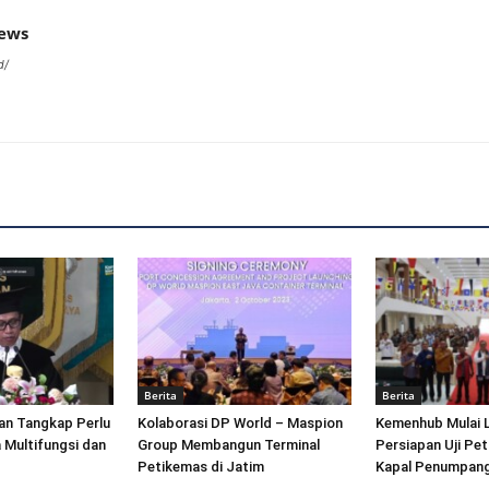
news
d/
Berita
Berita
an Tangkap Perlu
Kolaborasi DP World – Maspion
Kemenhub Mulai 
 Multifungsi dan
Group Membangun Terminal
Persiapan Uji Pet
Petikemas di Jatim
Kapal Penumpang