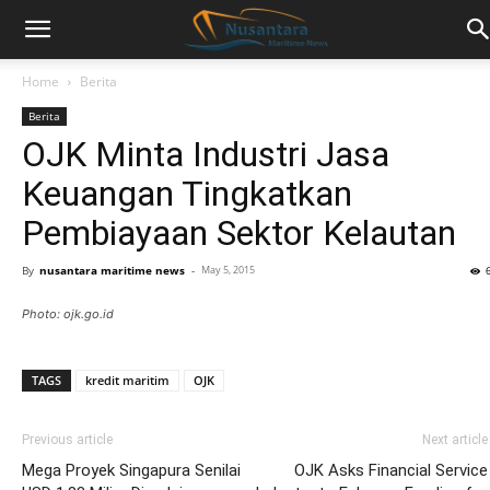
Home
Berita
Berita
OJK Minta Industri Jasa
Keuangan Tingkatkan
Pembiayaan Sektor Kelautan
By
nusantara maritime news
-
May 5, 2015
Photo: ojk.go.id
TAGS
kredit maritim
OJK
Previous article
Next article
Mega Proyek Singapura Senilai
OJK Asks Financial Service