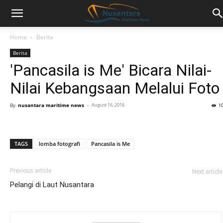
Home
Berita
Berita
'Pancasila is Me' Bicara Nilai-
Nilai Kebangsaan Melalui Foto
By
nusantara maritime news
-
August 16, 2016
1
TAGS
lomba fotografi
Pancasila is Me
Previous article
Next article
Pelangi di Laut Nusantara