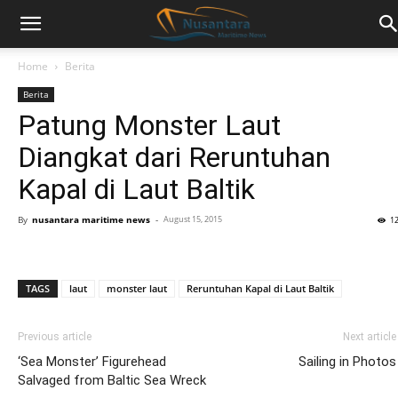
Home
Berita
Berita
Patung Monster Laut
Diangkat dari Reruntuhan
Kapal di Laut Baltik
By
nusantara maritime news
-
August 15, 2015
1
TAGS
laut
monster laut
Reruntuhan Kapal di Laut Baltik
Previous article
Next article
‘Sea Monster’ Figurehead
Sailing in Photos
Salvaged from Baltic Sea Wreck