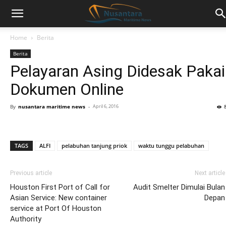
Home
Berita
Berita
Pelayaran Asing Didesak Pakai
Dokumen Online
By
nusantara maritime news
-
April 6, 2016
TAGS
ALFI
pelabuhan tanjung priok
waktu tunggu pelabuhan
Previous article
Next article
Houston First Port of Call for
Audit Smelter Dimulai Bulan
Asian Service: New container
Depan
service at Port Of Houston
Authority