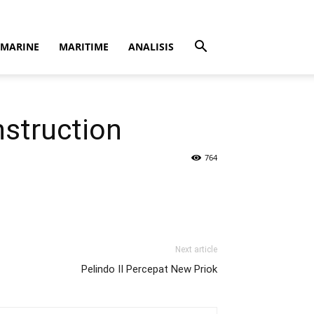
MARINE
MARITIME
ANALISIS
nstruction
764
Next article
Pelindo II Percepat New Priok