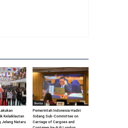
Berita
Lakukan
Pemerintah Indonesia Hadiri
ik Kelaiklautan
Sidang Sub-Committee on
 Jelang Nataru
Carriage of Cargoes and
Container ke-9 di London