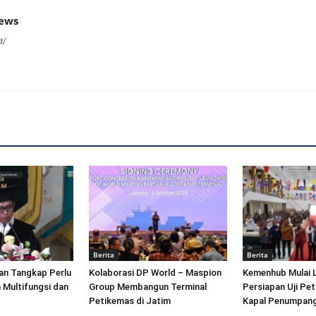
news
d/
Berita
Berita
an Tangkap Perlu
Kolaborasi DP World – Maspion
Kemenhub Mulai 
 Multifungsi dan
Group Membangun Terminal
Persiapan Uji Pet
Petikemas di Jatim
Kapal Penumpang