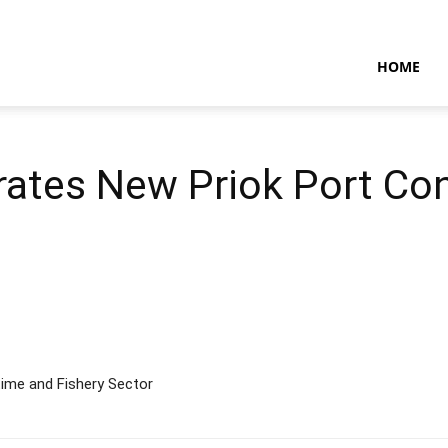
NTARAMARITIMENEWS
HOME
erates New Priok Port Co
time and Fishery Sector