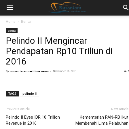
Home
Berita
Berita
Pelindo II Mengincar
Pendapatan Rp10 Triliun di
2016
By
nusantara maritime news
-
November 16, 2015
TAGS
pelindo II
Previous article
Next article
Pelindo II Eyes IDR 10 Trillion
Kementerian PAN-RB Ikut
Revenue in 2016
Membenahi Lima Pelabuhan