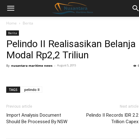
Home
Berita
Berita
Pelindo II Realisasikan Belanja
Modal Rp2,2 Triliun
By
nusantara maritime news
-
August 5, 2015
TAGS
pelindo II
Previous article
Next article
Import Analysis Document
Pelindo II Records IDR 2.2
Should Be Processed By NSW
Trillion Capex