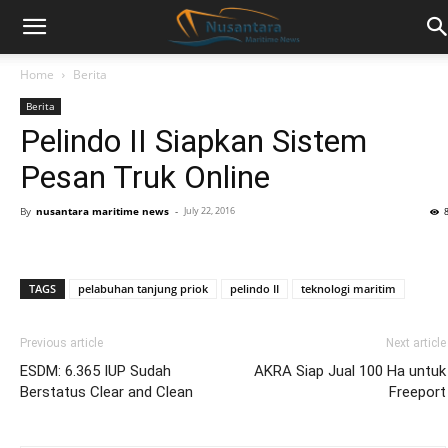
Home
Berita
Berita
Pelindo II Siapkan Sistem
Pesan Truk Online
By
nusantara maritime news
-
July 22, 2016
TAGS
pelabuhan tanjung priok
pelindo II
teknologi maritim
Previous article
Next article
ESDM: 6.365 IUP Sudah
AKRA Siap Jual 100 Ha untuk
Berstatus Clear and Clean
Freeport