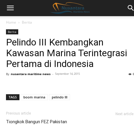
Home
Berita
Berita
Pelindo III Kembangkan
Kawasan Marina Terintegrasi
Pertama di Indonesia
By
nusantara maritime news
-
September 14, 2015
TAGS
boom marina
pelindo III
Previous article
Next article
Tiongkok Bangun FEZ Pakistan