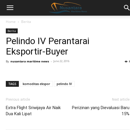
Home
Berita
Berita
Pelindo IV Perantarai
Eksportir-Buyer
By
nusantara maritime news
-
June 22, 2016
TAGS
komoditas ekspor
pelindo IV
Previous article
Next article
Extra Flight Sriwijaya Air Naik
Perizinan yang Dievaluasi Baru
Dua Kali Lipat
15%