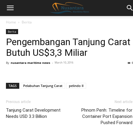
Home
Berita
Berita
Pengembangan Tanjung Carat
Butuh US$3,3 Miliar
By
nusantara maritime news
-
March 10, 2016
TAGS
Pelabuhan Tanjung Carat
pelindo II
Previous article
Next article
Tanjung Carat Development
Phnom Penh: Timeline for
Needs USD 3.3 Billion
Container Port Expansion
Pushed Forward