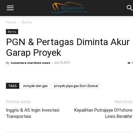
Home
Berita
Berita
PGN & Pertagas Diminta Akur
Garap Proyek
By
nusantara maritime news
-
July 18, 2016
TAGS
minyak dan gas
proyek pipa gas Duri-Dumai
Previous article
Next article
Inggris & AS Ingin Investasi
Kepailitan Putrajaya Offshore
Transportasi
Lines Berakhir