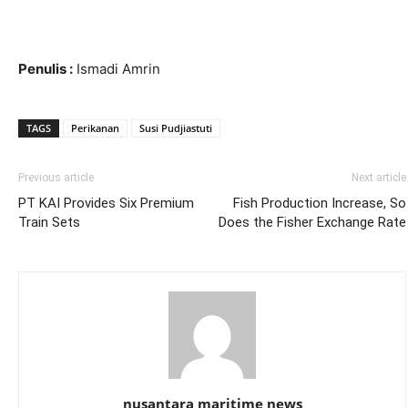
Penulis :
Ismadi Amrin
TAGS
Perikanan
Susi Pudjiastuti
Previous article
Next article
PT KAI Provides Six Premium
Fish Production Increase, So
Train Sets
Does the Fisher Exchange Rate
nusantara maritime news