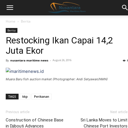
Home
Berita
Berita
Restocking Ikan Capai 14,2
Juta Ekor
By
nusantara maritime news
-
August 26, 2016
Muara Baru fish auction market (Photographer: Andi Setyawan/NMN)
TAGS
kkp
Perikanan
Previous article
Next article
Construction of Chinese Base
Sri Lanka Moves to Limit
in Djibouti Advances
Chinese Port Investors