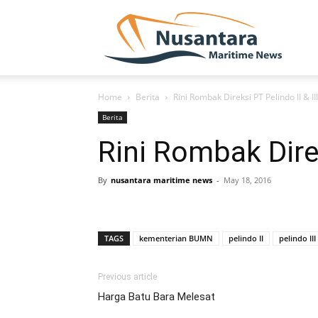
NUSA
Home
Berita
Rini Rombak Direksi PT Pelindo II & III
Berita
Rini Rombak Direk
By
nusantara maritime news
-
May 18, 2016
TAGS
kementerian BUMN
pelindo II
pelindo III
Previous article
Harga Batu Bara Melesat