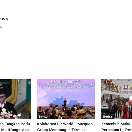
news
d/
Berita
Berita
an Tangkap Perlu
Kolaborasi DP World – Maspion
Kemenhub Mulai 
 Multifungsi dan
Group Membangun Terminal
Persiapan Uji Pet