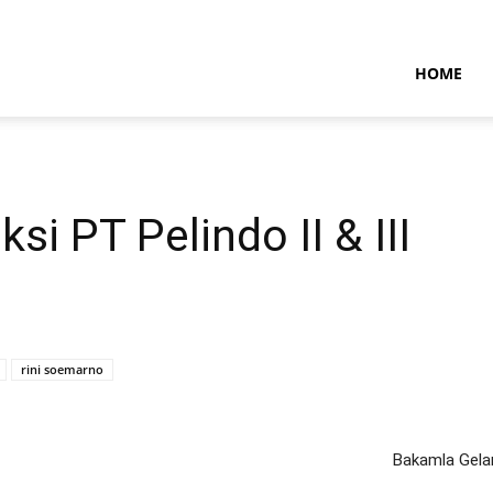
NTARAMARITIMENEWS
HOME
si PT Pelindo II & III
rini soemarno
Bakamla Gela