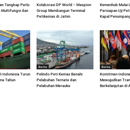
an Tangkap Perlu
Kolaborasi DP World – Maspion
Kemenhub Mulai 
 Multifungsi dan
Group Membangun Terminal
Persiapan Uji Pet
Petikemas di Jatim
Kapal Penumpang
Berita
Berita
di Indonesia Turun
Pelindo Peti Kemas Benahi
Komitmen Indone
ima Tahun
Pelabuhan Ternate dan
Mewujudkan Tran
Pelabuhan Merauke
Berkelanjutan di