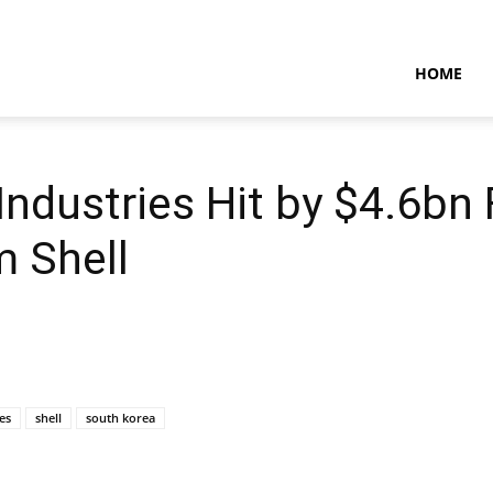
NTARAMARITIMENEWS
HOME
ndustries Hit by $4.6bn
m Shell
es
shell
south korea