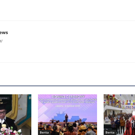
news
d/
Berita
Berita