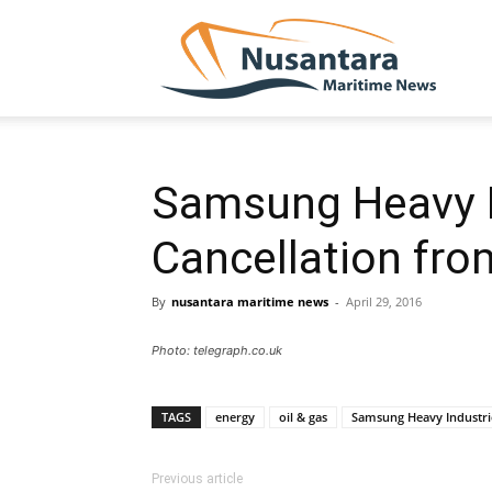
NUSA
Samsung Heavy I
Cancellation fro
By
nusantara maritime news
-
April 29, 2016
Photo: telegraph.co.uk
TAGS
energy
oil & gas
Samsung Heavy Industri
Previous article