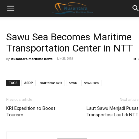
Sawu Sea Becomes Maritime
Transportation Center in NTT
By
nusantara maritime news
-
July 23, 2015
TAGS
ASDP
maritime axis
sawu
sawu sea
Previous article
Next article
KRI Expedition to Boost
Laut Sawu Menjadi Pusat
Tourism
Transportasi Laut di NTT