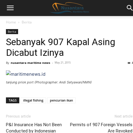
Home
Berita
Berita
Sebanyak 907 Kapal Asing
Dicabut Izinya
By
nusantara maritime news
-
May 21, 2015
tanjung priok port (Photographer: Andi Setyawan/NMN)
TAGS
illegal fishing
pencurian ikan
Previous article
Next article
P&I Insurance Has Not Been
Permits of 907 Foreign Vessels
Conducted by Indonesian
Are Revoked