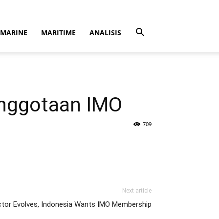
MARINE
MARITIME
ANALISIS
anggotaan IMO
709
Next article
ctor Evolves, Indonesia Wants IMO Membership