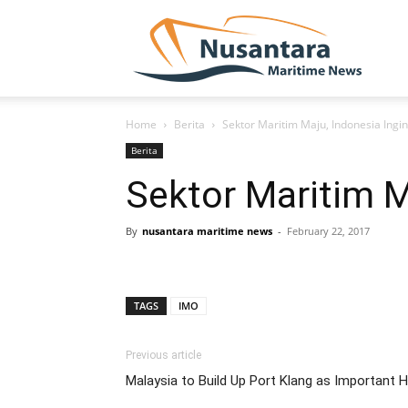
NUSA
Home
Berita
Sektor Maritim Maju, Indonesia Ing
Berita
Sektor Maritim 
By
nusantara maritime news
-
February 22, 2017
TAGS
IMO
Previous article
Malaysia to Build Up Port Klang as Important 