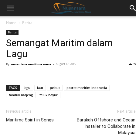
Home
Berita
Berita
Semangat Maritim dalam
Lagu
By
nusantara maritime news
-
August 17, 2015
7
TAGS
lagu
laut
pelaut
potret maritim indonesia
tanduk majeng
teluk bayur
Previous article
Next article
Maritime Spirit in Songs
Barakah Offshore and Ocean
Installer to Collaborate in
Malaysia