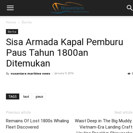
Home
Berita
Berita
Sisa Armada Kapal Pemburu
Paus Tahun 1800an
Ditemukan
By
nusantara maritime news
-
January 9, 2016
TAGS
laut
paus
Previous article
Next article
Remains Of Lost 1800s Whaling
Waist Deep in The Big Muddy:
Fleet Discovered
Vietnam-Era Landing Craft