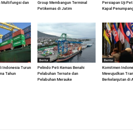
 Multifungsi dan
Group Membangun Terminal
Persiapan Uji Pet
Petikemas di Jatim
Kapal Penumpang
Berita
Berita
di Indonesia Turun
Pelindo Peti Kemas Benahi
Komitmen Indone
ima Tahun
Pelabuhan Ternate dan
Mewujudkan Tran
Pelabuhan Merauke
Berkelanjutan di