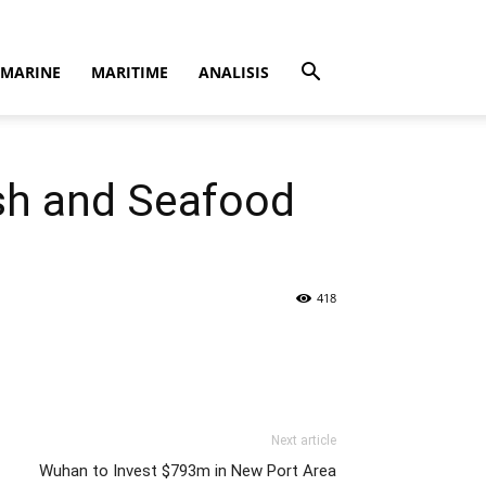
MARINE
MARITIME
ANALISIS
ish and Seafood
418
Next article
Wuhan to Invest $793m in New Port Area