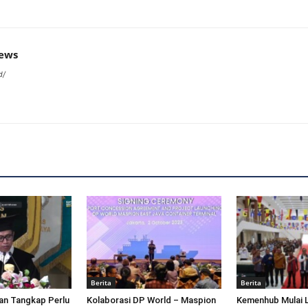
news
d/
Berita
Berita
an Tangkap Perlu
Kolaborasi DP World – Maspion
Kemenhub Mulai 