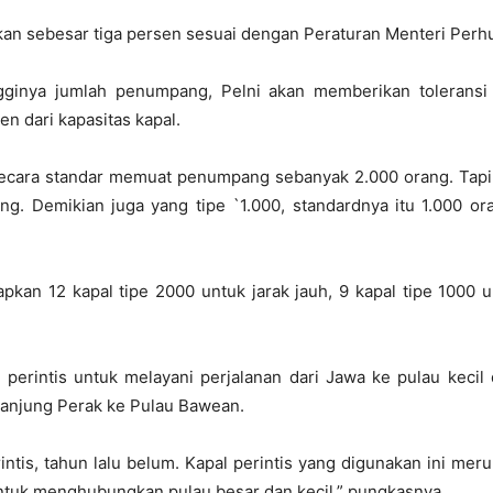
rikan sebesar tiga persen sesuai dengan Peraturan Menteri Per
ngginya jumlah penumpang, Pelni akan memberikan toleran
 dari kapasitas kapal.
u secara standar memuat penumpang sebanyak 2.000 orang. Tapi
g. Demikian juga yang tipe `1.000, standardnya itu 1.000 ora
apkan 12 kapal tipe 2000 untuk jarak jauh, 9 kapal tipe 1000 
l perintis untuk melayani perjalanan dari Jawa ke pulau keci
Tanjung Perak ke Pulau Bawean.
rintis, tahun lalu belum. Kapal perintis yang digunakan ini me
ntuk menghubungkan pulau besar dan kecil,” pungkasnya.