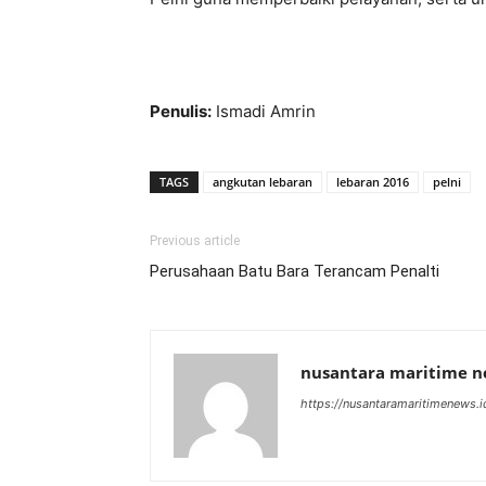
Penulis:
Ismadi Amrin
TAGS
angkutan lebaran
lebaran 2016
pelni
Previous article
Perusahaan Batu Bara Terancam Penalti
nusantara maritime 
https://nusantaramaritimenews.i