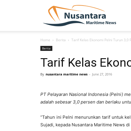
NUSA
Home
Berita
Tarif Kelas Ekonomi Pelni Turun 3,0 
Berita
Tarif Kelas Ekon
By
nusantara maritime news
-
June 27, 2016
PT Pelayaran Nasional Indonesia (Pelni) me
adalah sebesar 3,0 persen dan berlaku untu
“Tahun ini Pelni menurunkan tarif untuk 
Sujadi, kepada Nusantara Maritime News di 