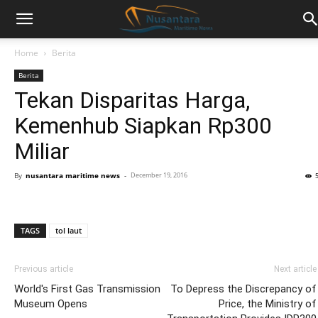
Home
Berita
Berita
Tekan Disparitas Harga,
Kemenhub Siapkan Rp300
Miliar
By
nusantara maritime news
-
December 19, 2016
TAGS
tol laut
Previous article
Next article
World's First Gas Transmission
To Depress the Discrepancy of
Museum Opens
Price, the Ministry of