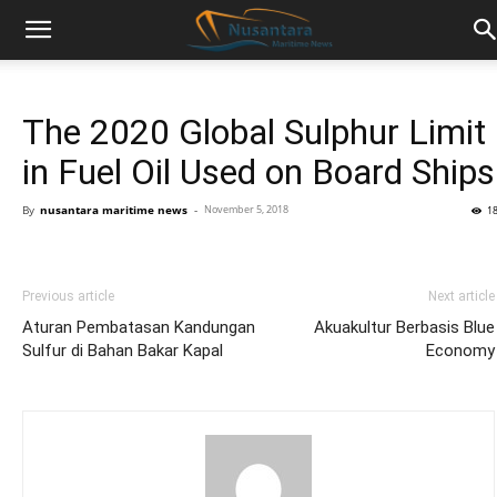
The 2020 Global Sulphur Limit
in Fuel Oil Used on Board Ships
By
nusantara maritime news
-
November 5, 2018
1
Previous article
Next article
Aturan Pembatasan Kandungan
Akuakultur Berbasis Blue
Sulfur di Bahan Bakar Kapal
Economy