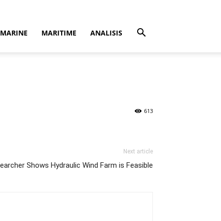
MARINE
MARITIME
ANALISIS
613
Next article
earcher Shows Hydraulic Wind Farm is Feasible