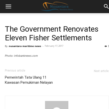
The Government Renovates
Eleven Fisher Settlements
By
nusantara maritime news
-
February 17, 2017
Photo: infobanknews.com
Previous article
Next article
Pemerintah Tata Ulang 11
Kawasan Pemukiman Nelayan