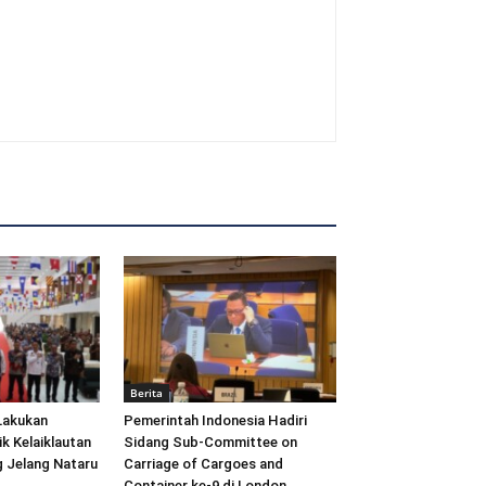
Berita
Lakukan
Pemerintah Indonesia Hadiri
ik Kelaiklautan
Sidang Sub-Committee on
 Jelang Nataru
Carriage of Cargoes and
Container ke-9 di London