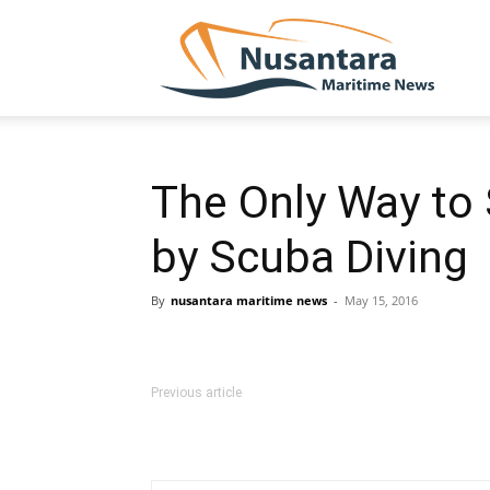
NUSA
The Only Way to 
by Scuba Diving
By
nusantara maritime news
-
May 15, 2016
Previous article