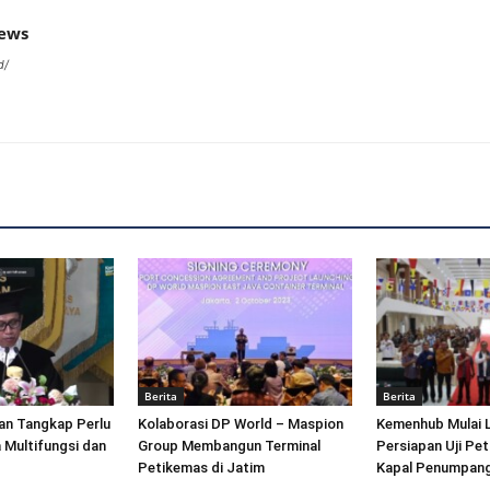
news
d/
Berita
Berita
an Tangkap Perlu
Kolaborasi DP World – Maspion
Kemenhub Mulai 
 Multifungsi dan
Group Membangun Terminal
Persiapan Uji Pet
Petikemas di Jatim
Kapal Penumpang