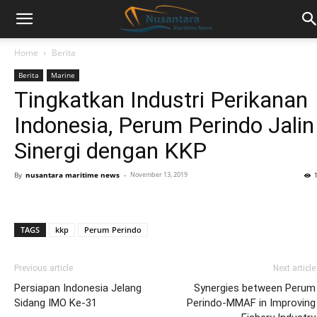
Home
Berita
Berita
Marine
Tingkatkan Industri Perikanan
Indonesia, Perum Perindo Jalin
Sinergi dengan KKP
By
nusantara maritime news
-
November 13, 2019
TAGS
kkp
Perum Perindo
Previous article
Next article
Persiapan Indonesia Jelang
Synergies between Perum
Sidang IMO Ke-31
Perindo-MMAF in Improving