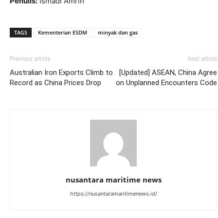
Penulis:
Ismadi Amrin
TAGS
Kementerian ESDM
minyak dan gas
Previous article
Next article
Australian Iron Exports Climb to
[Updated] ASEAN, China Agree
Record as China Prices Drop
on Unplanned Encounters Code
nusantara maritime news
https://nusantaramaritimenews.id/