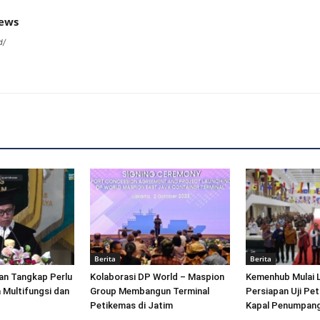
news
d/
Berita
Berita
an Tangkap Perlu
Kolaborasi DP World – Maspion
Kemenhub Mulai 
 Multifungsi dan
Group Membangun Terminal
Persiapan Uji Pet
Petikemas di Jatim
Kapal Penumpang