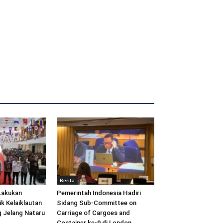
Berita
Lakukan
Pemerintah Indonesia Hadiri
ik Kelaiklautan
Sidang Sub-Committee on
 Jelang Nataru
Carriage of Cargoes and
Container ke-9 di London