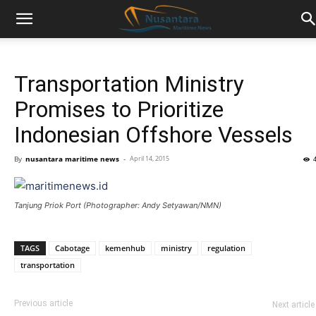
Transportation Ministry
Promises to Prioritize
Indonesian Offshore Vessels
By
nusantara maritime news
-
April 14, 2015
Tanjung Priok Port (Photographer: Andy Setyawan/NMN)
TAGS
Cabotage
kemenhub
ministry
regulation
transportation
Previous article
Next article