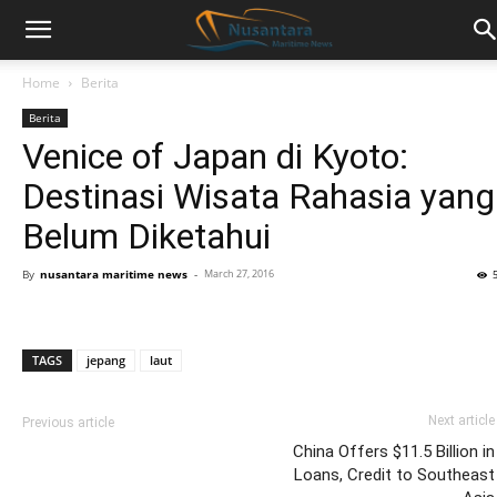
Home
Berita
Berita
Venice of Japan di Kyoto:
Destinasi Wisata Rahasia yang
Belum Diketahui
By
nusantara maritime news
-
March 27, 2016
TAGS
jepang
laut
Next article
Previous article
China Offers $11.5 Billion in
Loans, Credit to Southeast