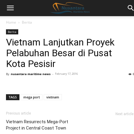
Home
Berita
Berita
Vietnam Lanjutkan Proyek
Pelabuhan Besar di Pusat
Kota Pesisir
By
nusantara maritime news
-
February 17, 2016
TAGS
mega port
vietnam
Previous article
Next article
Vietnam Resurrects Mega-Port
Project in Central Coast Town