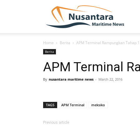
NUSA
Home
Berita
APM Terminal Rampungkan Tahap 1
Berita
APM Terminal R
By
nusantara maritime news
-
March 22, 2016
TAGS
APM Terminal
meksiko
Previous article