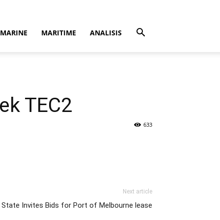
MARINE
MARITIME
ANALISIS
ek TEC2
633
Next article
 State Invites Bids for Port of Melbourne lease