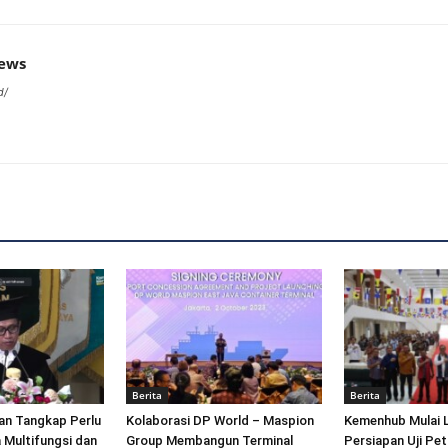
news
d/
Berita
Berita
an Tangkap Perlu
Kolaborasi DP World – Maspion
Kemenhub Mulai 
 Multifungsi dan
Group Membangun Terminal
Persiapan Uji Pet