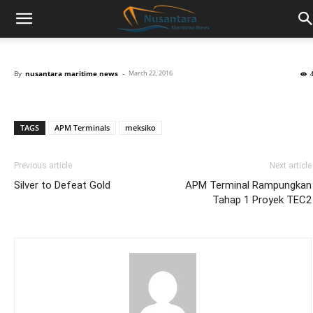
By
nusantara maritime news
-
March 22, 2016
TAGS
APM Terminals
meksiko
Previous article
Next article
Silver to Defeat Gold
APM Terminal Rampungkan
Tahap 1 Proyek TEC2