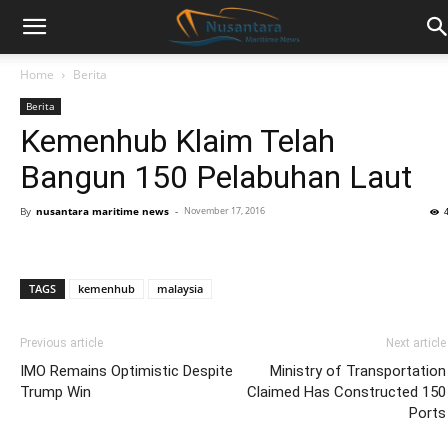
Home
Berita
Berita
Kemenhub Klaim Telah
Bangun 150 Pelabuhan Laut
By
nusantara maritime news
-
November 17, 2016
TAGS
kemenhub
malaysia
Previous article
Next article
IMO Remains Optimistic Despite
Ministry of Transportation
Trump Win
Claimed Has Constructed 150
Ports