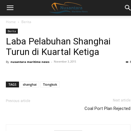
Home
Berita
Berita
Laba Pelabuhan Shanghai
Turun di Kuartal Ketiga
By
nusantara maritime news
-
November 3, 2015
TAGS
shanghai
Tiongkok
Next article
Previous article
Coal Port Plan Rejected