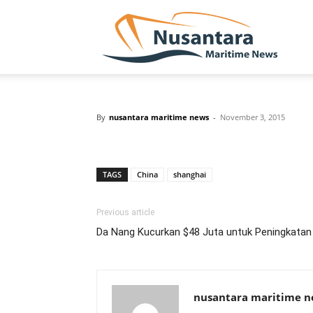
NUSA
By
nusantara maritime news
-
November 3, 2015
TAGS
China
shanghai
Previous article
Da Nang Kucurkan $48 Juta untuk Peningkatan
nusantara maritime 