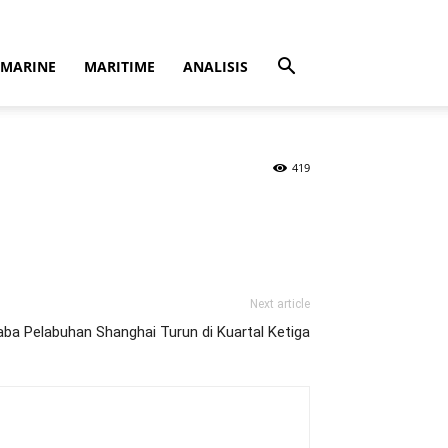
MARINE
MARITIME
ANALISIS
419
Next article
aba Pelabuhan Shanghai Turun di Kuartal Ketiga