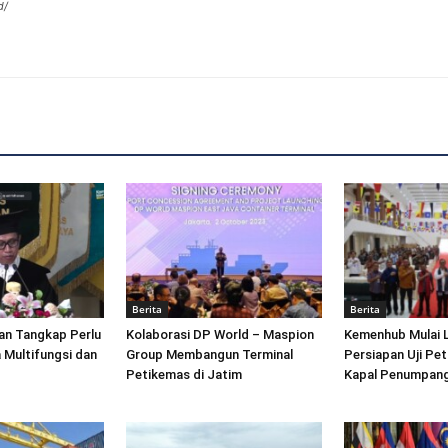
d/
Berita
Berita
an Tangkap Perlu
Kolaborasi DP World – Maspion
Kemenhub Mulai 
 Multifungsi dan
Group Membangun Terminal
Persiapan Uji Pet
Petikemas di Jatim
Kapal Penumpang