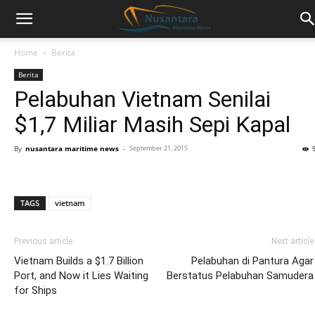
Home
Berita
Berita
Pelabuhan Vietnam Senilai
$1,7 Miliar Masih Sepi Kapal
By
nusantara maritime news
-
September 21, 2015
TAGS
vietnam
Previous article
Next article
Vietnam Builds a $1.7 Billion
Pelabuhan di Pantura Agar
Port, and Now it Lies Waiting
Berstatus Pelabuhan Samudera
for Ships