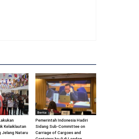
Berita
Lakukan
Pemerintah Indonesia Hadiri
ik Kelaiklautan
Sidang Sub-Committee on
 Jelang Nataru
Carriage of Cargoes and
Container ke-9 di London