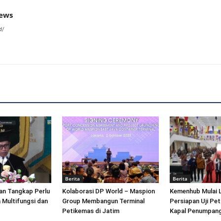
news
d/
Berita
Berita
an Tangkap Perlu
Kolaborasi DP World – Maspion
Kemenhub Mulai 
 Multifungsi dan
Group Membangun Terminal
Persiapan Uji Pet
Petikemas di Jatim
Kapal Penumpang