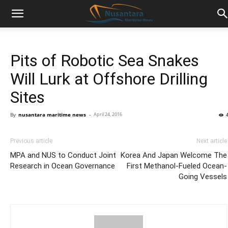
Pits of Robotic Sea Snakes
Will Lurk at Offshore Drilling
Sites
By
nusantara maritime news
-
April 24, 2016
Previous article
Next article
MPA and NUS to Conduct Joint
Korea And Japan Welcome The
Research in Ocean Governance
First Methanol-Fueled Ocean-
Going Vessels