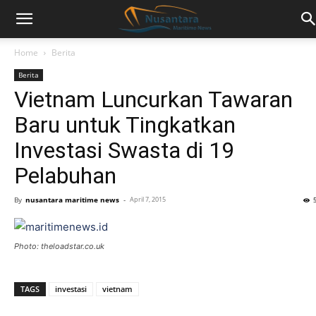
Home
Berita
Berita
Vietnam Luncurkan Tawaran
Baru untuk Tingkatkan
Investasi Swasta di 19
Pelabuhan
By
nusantara maritime news
-
April 7, 2015
Photo: theloadstar.co.uk
TAGS
investasi
vietnam